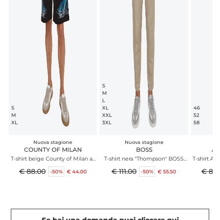
S
M
L
S
XL
46
M
XXL
52
XL
3XL
58
Nuova stagione
Nuova stagione
N
COUNTY OF MILAN
BOSS
AI
T-shirt beige County of Milan ali
T-shirt nera "Thompson" BOSS
T-shirt Aia
a contrasto colorate
uomo in cotone
puro
€ 88.00
€ 111.00
€ 89
-50%
€ 44.00
-50%
€ 55.50
Se hai una domanda puoi cliccare qui