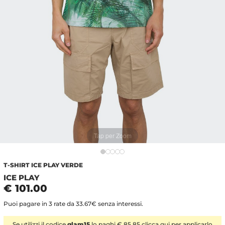
Tap per Zoom
T-SHIRT ICE PLAY VERDE
ICE PLAY
€ 101.00
Puoi pagare in 3 rate da 33.67€ senza interessi.
Se utilizzi il codice
glam15
lo paghi € 85.85 clicca
qui
per applicarlo