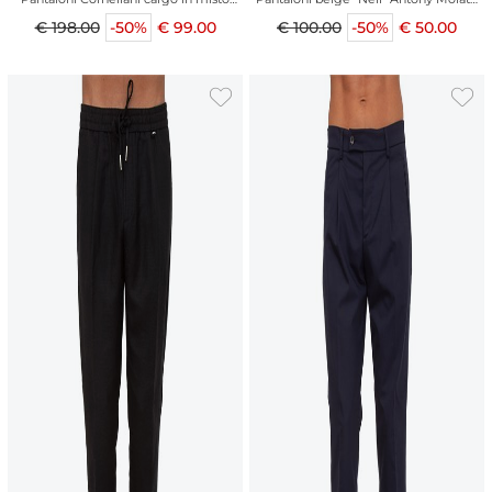
cotone
misto lino
€ 198.00
-50%
€ 99.00
€ 100.00
-50%
€ 50.00