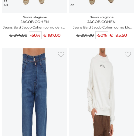
38
40
32
Nuova stagione
Nuova stagione
JACOB COHEN
JACOB COHEN
Jeans Bard Jacob Cohen uomo denim
Jeans Bard Jacob Cohen uomo blu
blu no-stone
chiaro effetto vintage
€ 374.00
-50%
€ 187.00
€ 391.00
-50%
€ 195.50