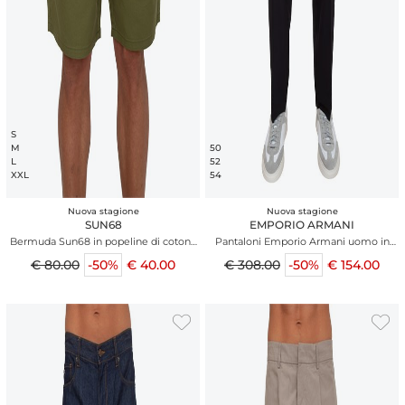
S
M
50
L
52
XXL
54
Nuova stagione
Nuova stagione
SUN68
EMPORIO ARMANI
Bermuda Sun68 in popeline di cotone
Pantaloni Emporio Armani uomo in
verdi con tasche
tessuto blu
€ 80.00
-50%
€ 40.00
€ 308.00
-50%
€ 154.00