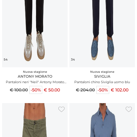
54
34
Nuova stagione
Nuova stagione
ANTONY MORATO
SIVIGLIA
Pantaloni neri "Neil" Antony Morato
Pantaloni chino Siviglia uomo blu
misto lino
€ 100.00
-50%
€ 50.00
€ 204.00
-50%
€ 102.00