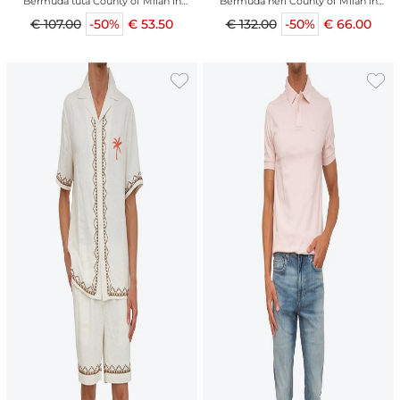
Bermuda tuta County of Milan in
Bermuda neri County of Milan in
cotone nero
cotone ali serigrafate
€ 107.00
-50%
€ 53.50
€ 132.00
-50%
€ 66.00