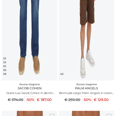
32
33
35
36
38
46
Nuova stagione
Nuova stagione
JACOB COHEN
PALM ANGELS
Jeans Luis Jacob Cohen in denim
Bermuda cargo Palm Angels in cotone
comfort blu sabbiato
marrone
€ 374.00
-50%
€ 187.00
€ 259.00
-50%
€ 129.50