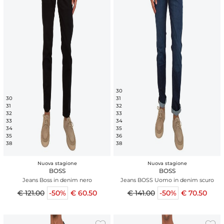
30
30
31
31
32
32
33
33
34
34
35
35
36
38
38
Nuova stagione
Nuova stagione
BOSS
BOSS
Jeans Boss in denim nero
Jeans BOSS Uomo in denim scuro
€ 121.00
-50%
€ 60.50
€ 141.00
-50%
€ 70.50