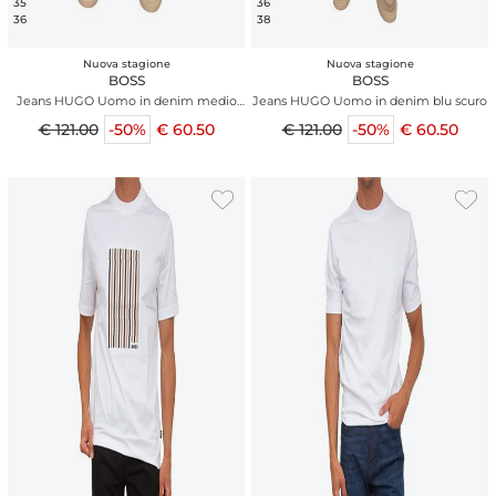
35
36
36
38
Nuova stagione
Nuova stagione
BOSS
BOSS
Jeans HUGO Uomo in denim medio
Jeans HUGO Uomo in denim blu scuro
effetto used
€ 121.00
-50%
€ 60.50
€ 121.00
-50%
€ 60.50