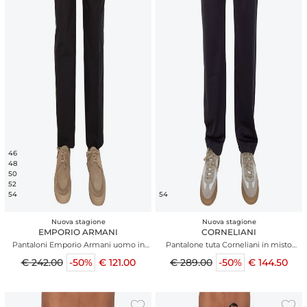
46
48
50
52
54
54
Nuova stagione
Nuova stagione
EMPORIO ARMANI
CORNELIANI
Pantaloni Emporio Armani uomo in
Pantalone tuta Corneliani in misto
cotone blu
cotone blu
€ 242.00
-50%
€ 121.00
€ 289.00
-50%
€ 144.50