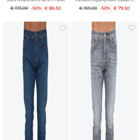
Jeans Siviglia uomo denim medio
Pantaloni jogging Aiace Galassi in
pregiata viscosa panna
€ 173.00
-50%
€ 86.50
€ 159.00
-50%
€ 79.50