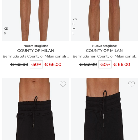
XS
S
XS
M
S
L
Nuova stagione
Nuova stagione
COUNTY OF MILAN
COUNTY OF MILAN
Bermuda tuta County of Milan con ali a
Bermuda neri County of Milan con ali
contrasto
colorate
€ 132.00
-50%
€ 66.00
€ 132.00
-50%
€ 66.00