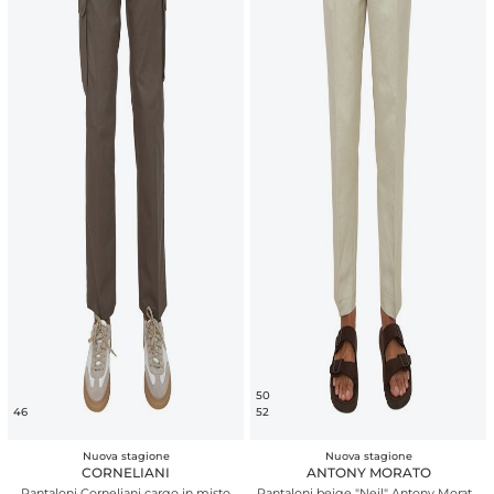
50
46
52
Nuova stagione
Nuova stagione
CORNELIANI
ANTONY MORATO
Pantaloni Corneliani cargo in misto
Pantaloni beige "Neil" Antony Morato