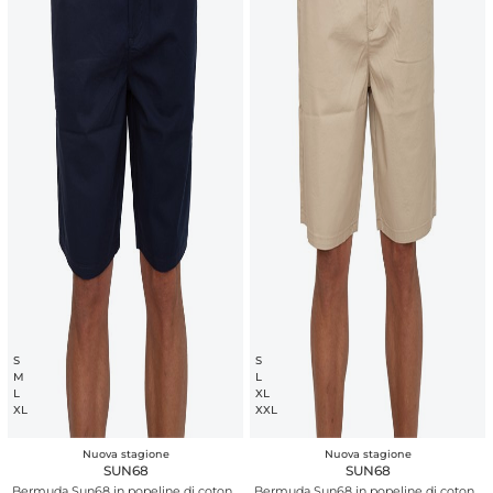
S
S
M
L
L
XL
XL
XXL
Nuova stagione
Nuova stagione
SUN68
SUN68
Bermuda Sun68 in popeline di cotone
Bermuda Sun68 in popeline di cotone