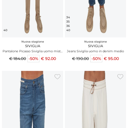
34
35
36
40
40
Nuova stagione
Nuova stagione
SIVIGLIA
SIVIGLIA
Pantalone Picasso Siviglia uomo misto
Jeans Siviglia uomo in denim medio
viscosa e lino beige
€ 184.00
-50%
€ 92.00
€ 190.00
-50%
€ 95.00