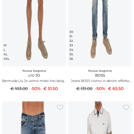
30
31
32
M
33
L
34
XL
35
XXL
36
Nuova stagione
Nuova stagione
LIU JO
BOSS
Bermuda Liu Jo uomo misto lino beige
Jeans BOSS Uomo in denim effetto
con ricami
used
€ 103.00
-50%
€ 51.50
€ 131.00
-50%
€ 65.50