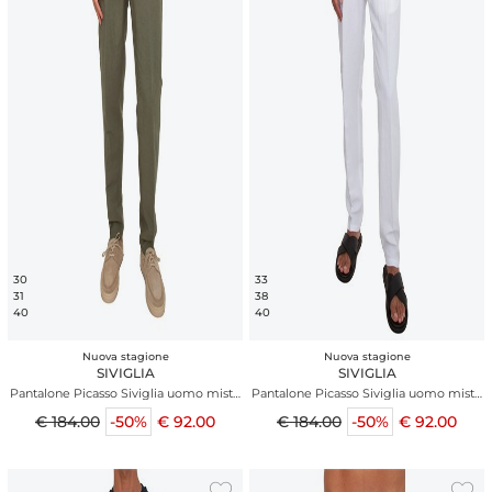
30
33
31
38
40
40
Nuova stagione
Nuova stagione
SIVIGLIA
SIVIGLIA
Pantalone Picasso Siviglia uomo misto
Pantalone Picasso Siviglia uomo misto
viscosa e lino verde
viscosa e lino bianchi
€ 184.00
-50%
€ 92.00
€ 184.00
-50%
€ 92.00