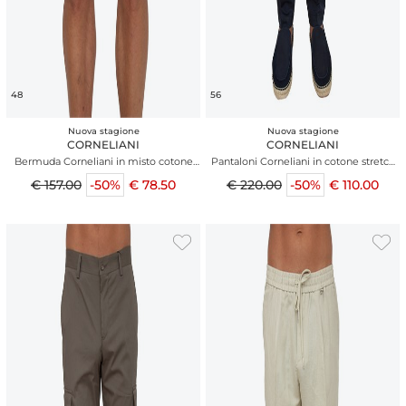
48
56
Nuova stagione
Nuova stagione
CORNELIANI
CORNELIANI
Bermuda Corneliani in misto cotone
Pantaloni Corneliani in cotone stretch
marrone
blu
€ 157.00
-50%
€ 78.50
€ 220.00
-50%
€ 110.00