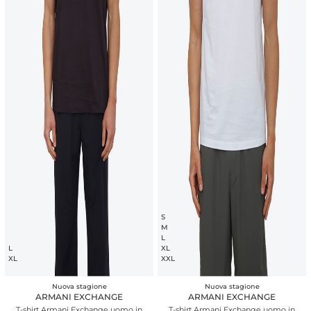
S
M
L
L
XL
XL
XXL
Nuova stagione
Nuova stagione
ARMANI EXCHANGE
ARMANI EXCHANGE
T-shirt Armani Exchange uomo in
T-shirt Armani Exchange uomo in