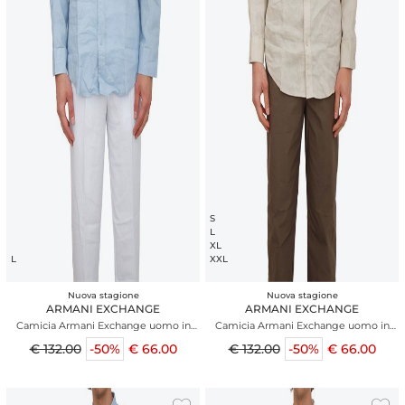
S
L
XL
L
XXL
Nuova stagione
Nuova stagione
ARMANI EXCHANGE
ARMANI EXCHANGE
Camicia Armani Exchange uomo in
Camicia Armani Exchange uomo in
lino celeste
lino beige
€ 132.00
-50%
€ 66.00
€ 132.00
-50%
€ 66.00