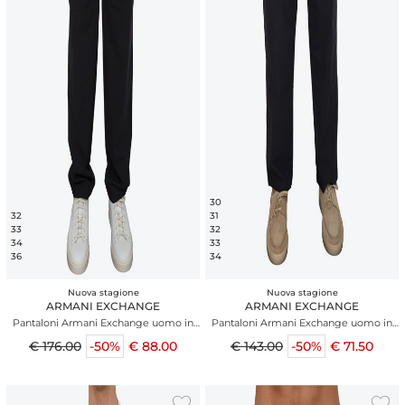
30
32
31
33
32
34
33
36
34
Nuova stagione
Nuova stagione
ARMANI EXCHANGE
ARMANI EXCHANGE
Pantaloni Armani Exchange uomo in
Pantaloni Armani Exchange uomo in
viscosa e lana blu
cotone blu
€ 176.00
-50%
€ 88.00
€ 143.00
-50%
€ 71.50