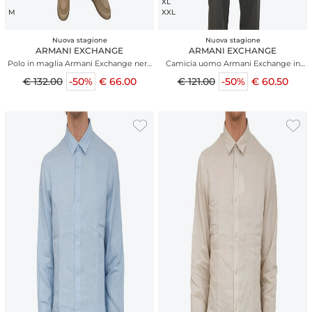
XL
M
XXL
Nuova stagione
Nuova stagione
ARMANI EXCHANGE
ARMANI EXCHANGE
Polo in maglia Armani Exchange nero
Camicia uomo Armani Exchange in
profili a contrasto
viscosa micrologo blu all over
€ 132.00
-50%
€ 66.00
€ 121.00
-50%
€ 60.50