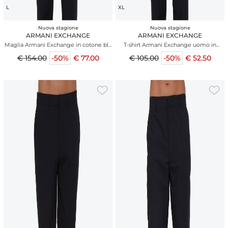
L
XL
Nuova stagione
Nuova stagione
ARMANI EXCHANGE
ARMANI EXCHANGE
Maglia Armani Exchange in cotone blu
T-shirt Armani Exchange uomo in
lavorato all over
cotone blu
€ 154.00
-50%
€ 77.00
€ 105.00
-50%
€ 52.50