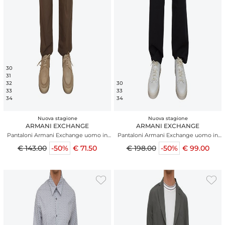
30
31
32
30
33
33
34
34
Nuova stagione
Nuova stagione
ARMANI EXCHANGE
ARMANI EXCHANGE
Pantaloni Armani Exchange uomo in
Pantaloni Armani Exchange uomo in
cotone marrone
tessuto blu
€ 143.00
-50%
€ 71.50
€ 198.00
-50%
€ 99.00