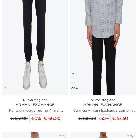
M
L
XL
M
XXL
Nuova stagione
Nuova stagione
ARMANI EXCHANGE
ARMANI EXCHANGE
Pantaloni jogger uomo Armani
Camicia Armani Exchange uomo in
Exchange blu
cotone jacquard
€ 132.00
-50%
€ 66.00
€ 105.00
-50%
€ 52.50