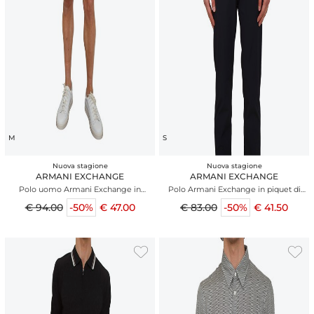
M
S
Nuova stagione
Nuova stagione
ARMANI EXCHANGE
ARMANI EXCHANGE
Polo uomo Armani Exchange in
Polo Armani Exchange in piquet di
viscosa bianca
cotone blu
€ 94.00
-50%
€ 47.00
€ 83.00
-50%
€ 41.50