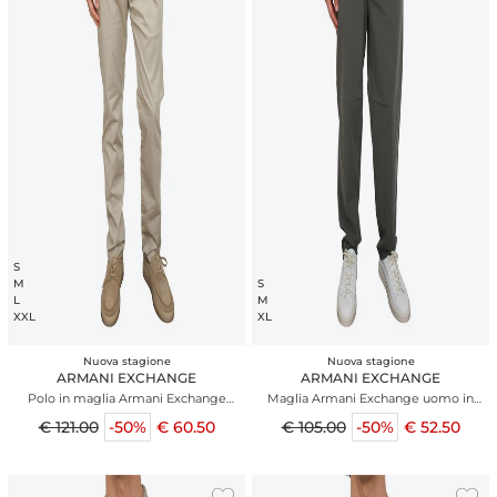
S
M
S
L
M
XXL
XL
Nuova stagione
Nuova stagione
ARMANI EXCHANGE
ARMANI EXCHANGE
Polo in maglia Armani Exchange
Maglia Armani Exchange uomo in
uomo verde
cotone e lino verde
€ 121.00
-50%
€ 60.50
€ 105.00
-50%
€ 52.50