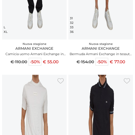
31
32
L
33
XL
36
Nuova stagione
Nuova stagione
ARMANI EXCHANGE
ARMANI EXCHANGE
Camicia uomo Armani Exchange in
Bermuda Armani Exchange in tessuto
cotone righe blu
nero
€ 110.00
-50%
€ 55.00
€ 154.00
-50%
€ 77.00