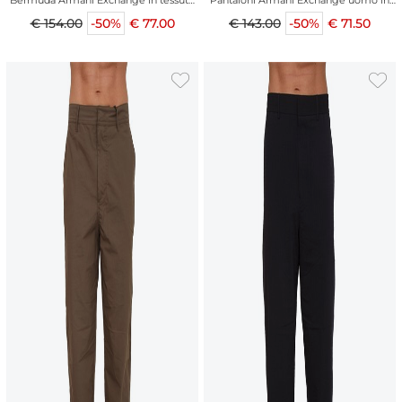
Bermuda Armani Exchange in tessuto
Pantaloni Armani Exchange uomo in
blu
tessuto blu
€ 154.00
-50%
€ 77.00
€ 143.00
-50%
€ 71.50