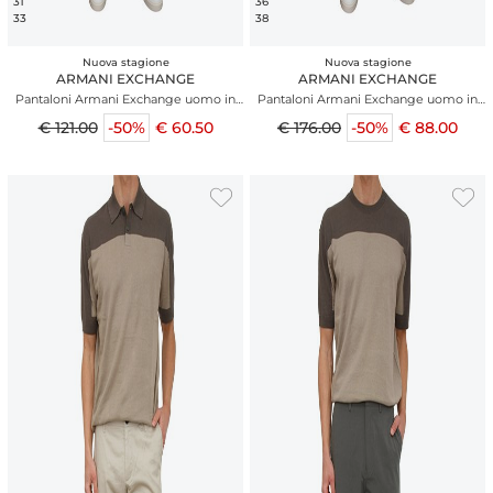
31
36
33
38
Nuova stagione
Nuova stagione
ARMANI EXCHANGE
ARMANI EXCHANGE
Pantaloni Armani Exchange uomo in
Pantaloni Armani Exchange uomo in
cotone blu
viscosa e lana verdi
€ 121.00
-50%
€ 60.50
€ 176.00
-50%
€ 88.00