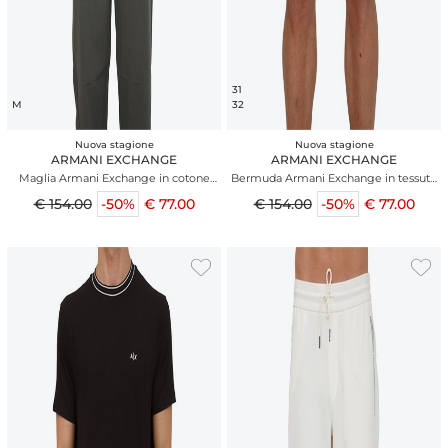
31
M
32
Nuova stagione
Nuova stagione
ARMANI EXCHANGE
ARMANI EXCHANGE
Maglia Armani Exchange in cotone
Bermuda Armani Exchange in tessuto
panna lavorato all over
verde
€ 154.00
-50%
€ 77.00
€ 154.00
-50%
€ 77.00