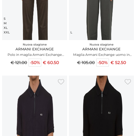
S
M
XL
XXL
L
Nuova stagione
Nuova stagione
ARMANI EXCHANGE
ARMANI EXCHANGE
Polo in maglia Armani Exchange
Maglia Armani Exchange uomo in
uomo panna
cotone e lino panna
€ 121.00
-50%
€ 60.50
€ 105.00
-50%
€ 52.50