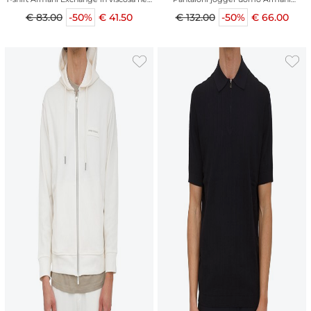
profili collo
Exchange bianco panna
€ 83.00
-50%
€ 41.50
€ 132.00
-50%
€ 66.00