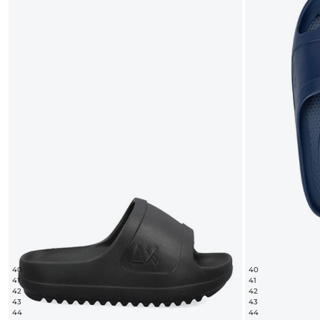
40
40
41
41
42
42
43
43
44
44