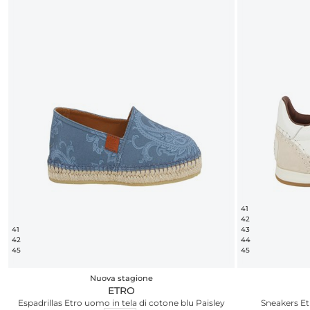
41
42
41
43
42
44
45
45
Nuova stagione
ETRO
Espadrillas Etro uomo in tela di cotone blu Paisley
Sneakers Et