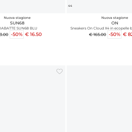
44
Nuova stagione
Nuova stagione
SUN68
ON
IABATTE SUN68 BLU
Sneakers On Cloud X4 in ecopelle b
gialli
-50%
€ 16.50
-50%
€ 8
3.00
€ 165.00