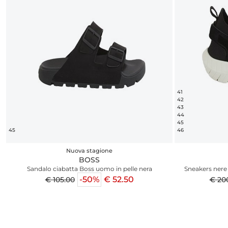
41
42
43
44
45
45
46
Nuova stagione
BOSS
Sandalo ciabatta Boss uomo in pelle nera
Sneakers nere
-50%
€ 52.50
€ 105.00
€ 20