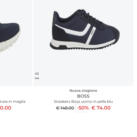
42
44
Nuova stagione
BOSS
aia in maglia
Sneakers Boss uomo in pelle blu
00.00
-50%
€ 74.00
€ 148.00