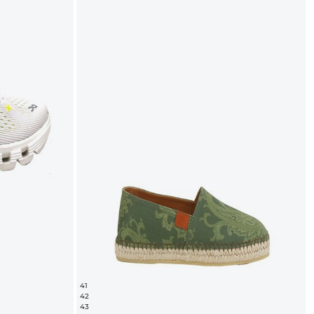
41
42
43