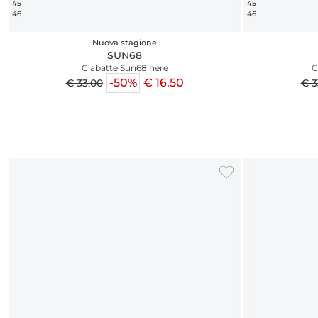
45
45
46
46
Nuova stagione
SUN68
Ciabatte Sun68 nere
C
-50%
€ 16.50
€ 33.00
€ 3