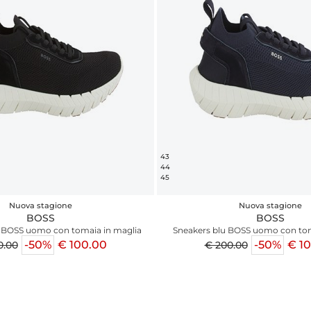
43
44
45
Nuova stagione
Nuova stagione
BOSS
BOSS
 BOSS uomo con tomaia in maglia
Sneakers blu BOSS uomo con tom
-50%
€ 100.00
-50%
€ 1
0.00
€ 200.00