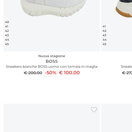
40
41
41
42
42
43
43
44
44
45
45
Nuova stagione
BOSS
Sneakers bianche BOSS uomo con tomaia in maglia
Sneake
-50%
€ 100.00
€ 200.00
€ 27