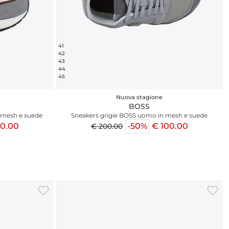
41
42
43
44
45
Nuova stagione
BOSS
 mesh e suede
Sneakers grigie BOSS uomo in mesh e suede
00.00
-50%
€ 100.00
€ 200.00