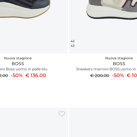
42
43
Nuova stagione
Nuova stagione
BOSS
BOSS
rs Boss uomo in pelle blu
Sneakers marroni BOSS uomo in
-50%
€ 136.00
-50%
€ 1
2.00
€ 200.00