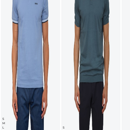
S
M
L
S