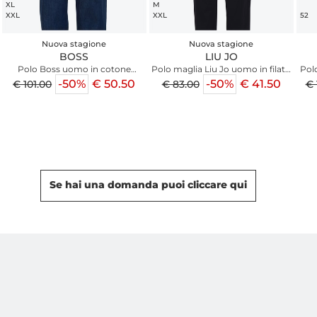
XL
M
XXL
XXL
52
Nuova stagione
Nuova stagione
BOSS
LIU JO
Polo Boss uomo in cotone
Polo maglia Liu Jo uomo in filato
Pol
azzurro inserti a contrasto
cotone e seta petrolio
-50%
€ 50.50
-50%
€ 41.50
€ 101.00
€ 83.00
€ 
Se hai una domanda puoi cliccare qui