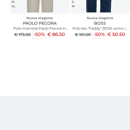
M
S
XL
M
Nuova stagione
Nuova stagione
PAOLO PECORA
BOSS
Polo marrone Paolo Pecora in
Polo blu "Paddy" BOSS uomo in
cotone rasato
pregiato cotone
-50%
€ 86.50
-50%
€ 50.50
€ 173.00
€ 101.00