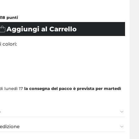
118
punti
Aggiungi al Carrello
 colori:
 di lunedì 17
la consegna del pacco è prevista per martedì
o
pedizione