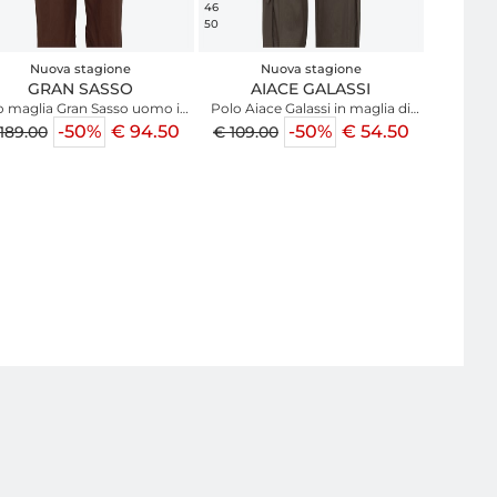
46
50
Nuova stagione
Nuova stagione
GRAN SASSO
AIACE GALASSI
o maglia Gran Sasso uomo in
Polo Aiace Galassi in maglia di
cotone blu profili marroni
cotone beige
-50%
€ 94.50
-50%
€ 54.50
189.00
€ 109.00