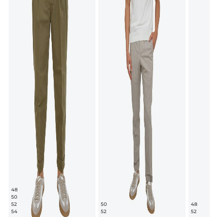
48
50
52
50
48
54
52
52