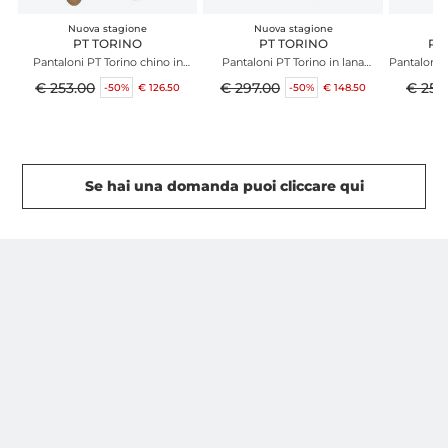
Nuova stagione
Nuova stagione
N
PT TORINO
PT TORINO
PA
Pantaloni PT Torino chino in
Pantaloni PT Torino in lana
Pantaloni 
cotone verde
stretch beige
v
€ 253.00
€ 297.00
€ 253
-50%
€ 126.50
-50%
€ 148.50
Se hai una domanda puoi cliccare qui