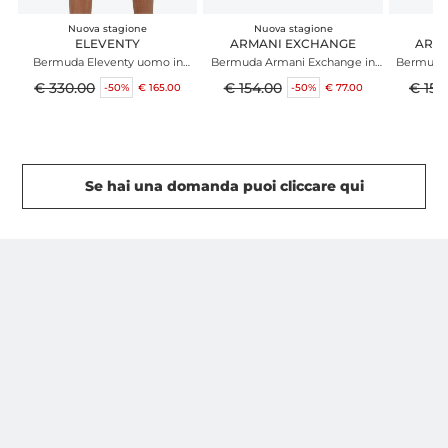
Nuova stagione
Nuova stagione
N
ELEVENTY
ARMANI EXCHANGE
ARM
Bermuda Eleventy uomo in
Bermuda Armani Exchange in
Bermuda 
tessuto tecnico grigio avorio
tessuto verde
€ 330.00
€ 154.00
€ 154
-50%
€ 165.00
-50%
€ 77.00
Se hai una domanda puoi cliccare qui