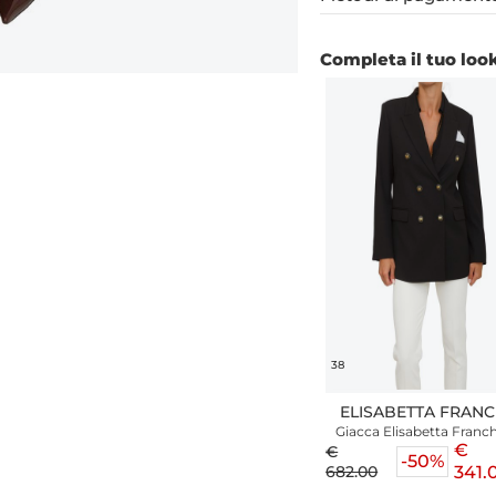
Completa il tuo loo
38
ELISABETTA FRANC
Giacca Elisabetta Franch
gabardina di cotone nera
€
€
taschino e bottoni lo
-50%
682.00
341.