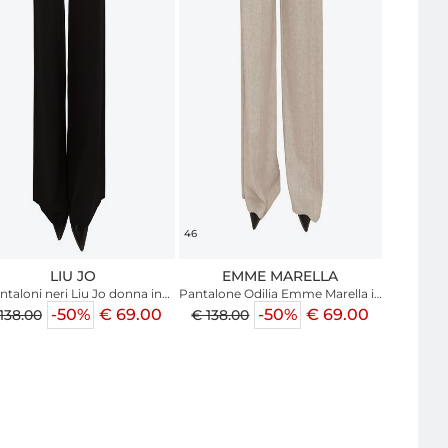
46
LIU JO
EMME MARELLA
ntaloni neri Liu Jo donna in
Pantalone Odilia Emme Marella in
maglia di misto viscosa
flanella beige
-50%
€ 69.00
-50%
€ 69.00
138.00
€ 138.00