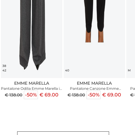
38
42
40
M
EMME MARELLA
EMME MARELLA
Pantalone Odilia Emme Marella in
Pantalone Canzone Emme
Pa
flanella grigia
Marella in flanella nera
-50%
€ 69.00
-50%
€ 69.00
€ 138.00
€ 138.00
€ 