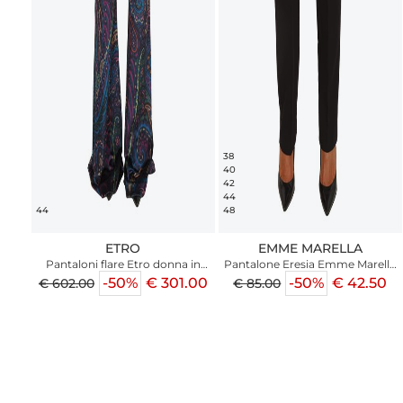
38
40
42
44
44
48
ETRO
EMME MARELLA
Pantaloni flare Etro donna in
Pantalone Eresia Emme Marella
ciniglia blu con Paisley multicolor
in misto viscosa nero
-50%
€ 301.00
-50%
€ 42.50
€ 602.00
€ 85.00
all over