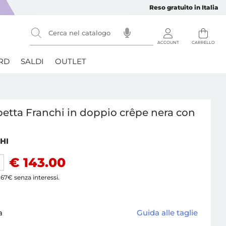
Reso gratuito in Italia
RD
SALDI
OUTLET
betta Franchi in doppio crêpe nera con
HI
€ 143.00
.67€ senza interessi.
a
Guida alle taglie