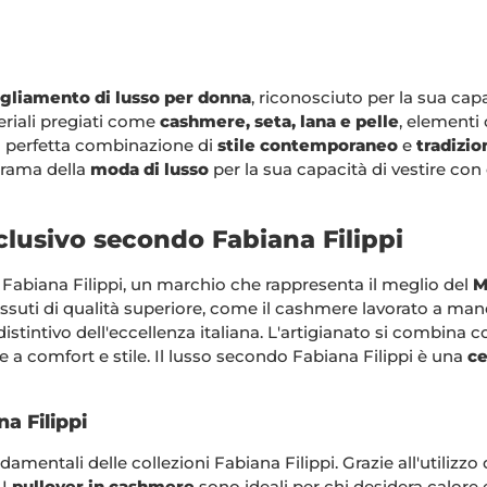
gliamento di lusso per donna
, riconosciuto per la sua cap
eriali pregiati come
cashmere, seta, lana e pelle
, elementi 
a perfetta combinazione di
stile contemporaneo
e
tradizio
orama della
moda di lusso
per la sua capacità di vestire con
sclusivo secondo Fabiana Filippi
e Fabiana Filippi, un marchio che rappresenta il meglio del
M
essuti di qualità superiore, come il cashmere lavorato a mano
istintivo dell'eccellenza italiana. L'artigianato si combina c
 a comfort e stile. Il lusso secondo Fabiana Filippi è una
ce
na Filippi
mentali delle collezioni Fabiana Filippi. Grazie all'utilizzo 
 I
pullover in cashmere
sono ideali per chi desidera calore 