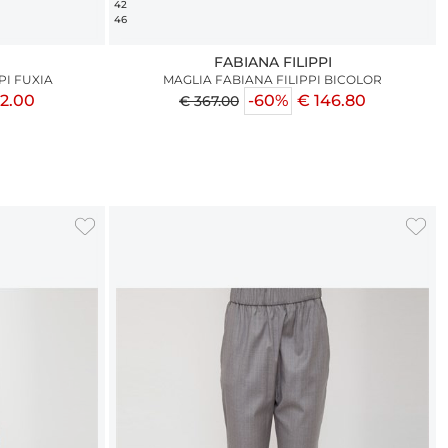
42
46
I
FABIANA FILIPPI
PI FUXIA
MAGLIA FABIANA FILIPPI BICOLOR
12.00
-60%
€ 146.80
€ 367.00