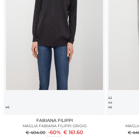
42
44
46
46
FABIANA FILIPPI
MAGLIA FABIANA FILIPPI GRIGIO
MAGLIA
-60%
€ 161.60
€ 404.00
€ 44