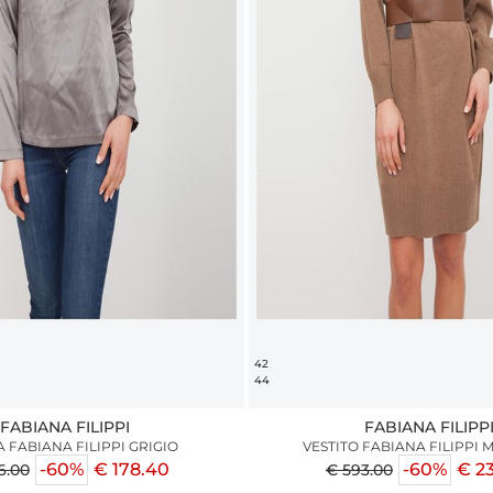
42
44
FABIANA FILIPPI
FABIANA FILIPP
 FABIANA FILIPPI GRIGIO
VESTITO FABIANA FILIPPI
-60%
€ 178.40
-60%
€ 2
6.00
€ 593.00