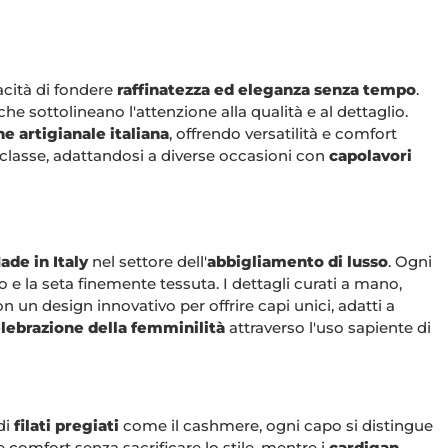
acità di fondere
raffinatezza ed eleganza senza tempo
.
che sottolineano l'attenzione alla qualità e al dettaglio.
ne artigianale italiana
, offrendo versatilità e comfort
 classe, adattandosi a diverse occasioni con
capolavori
ade in Italy
nel settore dell'
abbigliamento di lusso
. Ogni
 e la seta finemente tessuta. I dettagli curati a mano,
on un design innovativo per offrire capi unici, adatti a
lebrazione della femminilità
attraverso l'uso sapiente di
di
filati pregiati
come il cashmere, ogni capo si distingue
e comfort senza sacrificare lo stile, mentre i
cardigan