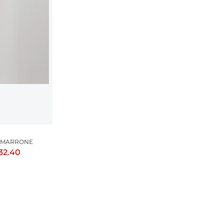
I
I MARRONE
32.40