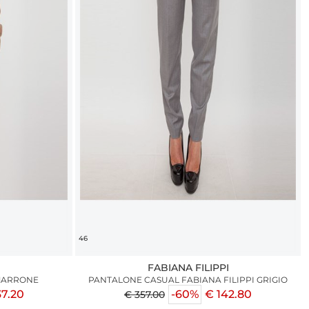
46
I
FABIANA FILIPPI
 MARRONE
PANTALONE CASUAL FABIANA FILIPPI GRIGIO
37.20
-60%
€ 142.80
€ 357.00