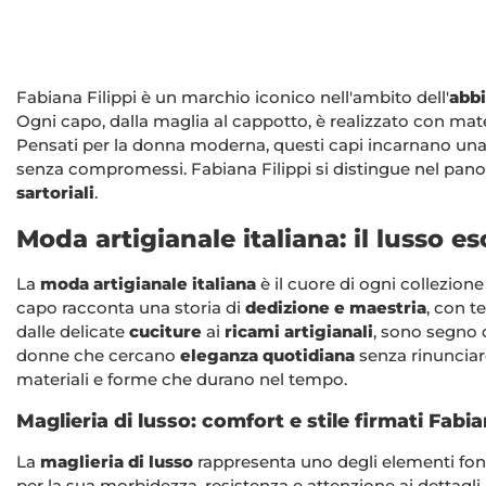
Fabiana Filippi è un marchio iconico nell'ambito dell'
abbi
Ogni capo, dalla maglia al cappotto, è realizzato con mat
Pensati per la donna moderna, questi capi incarnano un
senza compromessi. Fabiana Filippi si distingue nel pan
sartoriali
.
Moda artigianale italiana: il lusso e
La
moda artigianale italiana
è il cuore di ogni collezion
capo racconta una storia di
dedizione e maestria
, con t
dalle delicate
cuciture
ai
ricami artigianali
, sono segno d
donne che cercano
eleganza quotidiana
senza rinunciare
materiali e forme che durano nel tempo.
Maglieria di lusso: comfort e stile firmati Fabia
La
maglieria di lusso
rappresenta uno degli elementi fonda
per la sua morbidezza, resistenza e attenzione ai dettagli.