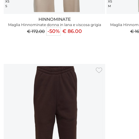
XS
XS
S
M
HINNOMINATE
Maglia Hinnominate donna in lana e viscosa grigia
Maglia Hinnomi
-50%
€ 86.00
€ 172.00
€ 1