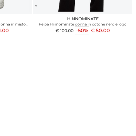
M
HINNOMINATE
donna in misto
Felpa Hinnominate donna in cotone nero e logo
ettes
1.00
-50%
€ 50.00
€ 100.00