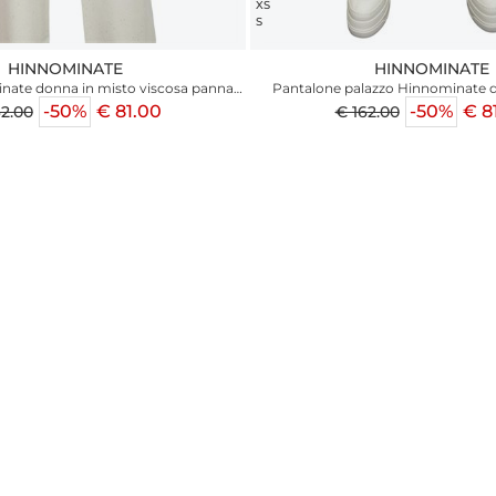
XS
S
HINNOMINATE
HINNOMINATE
nate donna in misto viscosa panna
Pantalone palazzo Hinnominate 
con paillettes
viscosa panna con paill
-50%
€ 81.00
-50%
€ 8
62.00
€ 162.00