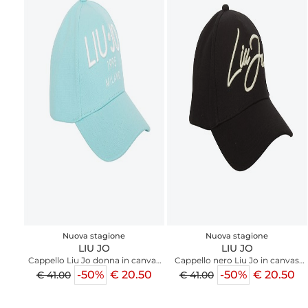
Nuova stagione
Nuova stagione
LIU JO
LIU JO
Cappello Liu Jo donna in canvas
Cappello nero Liu Jo in canvas
celeste con logo
con logo
-50%
€ 20.50
-50%
€ 20.50
€ 41.00
€ 41.00