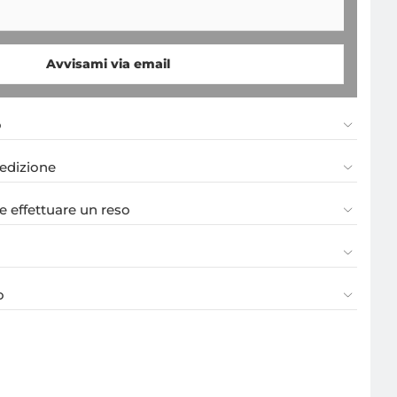
Avvisami via email
o
pedizione
 effettuare un reso
o