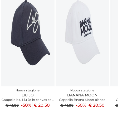
Nuova stagione
Nuova stagione
LIU JO
BANANA MOON
Cappello blu Liu Jo in canvas con
Cappello Bnana Moon bianco
C
logo
-50%
€ 20.50
-50%
€ 20.50
€ 41.00
€ 41.00
€