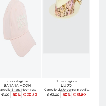
Nuova stagione
Nuova stagione
BANANA MOON
LIU JO
appello Bnana Moon rosa
Cappello Liu Jo donna in paglia
beige
-50%
€ 20.50
-50%
€ 31.50
 41.00
€ 63.00