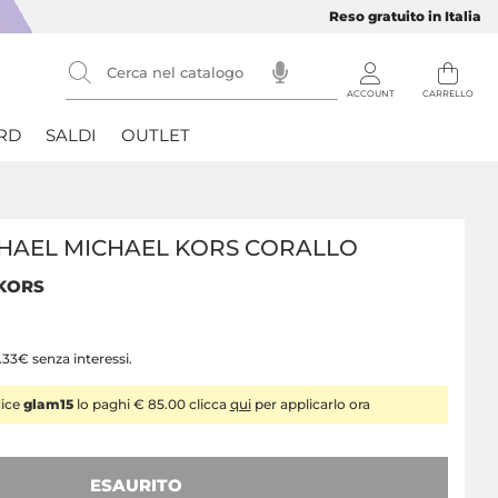
Reso gratuito in Italia
RD
SALDI
OUTLET
HAEL MICHAEL KORS CORALLO
 KORS
.33€ senza interessi.
dice
glam15
lo paghi € 85.00 clicca
qui
per applicarlo ora
ESAURITO