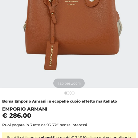
Tap per Zoom
Borsa Emporio Armani in ecopelle cuoio effetto martellato
EMPORIO ARMANI
€ 286.00
Puoi pagare in 3 rate da 95.33€ senza interessi.
Se utilizzi il codice
glam15
lo paghi € 243.10 clicca
qui
per applicarlo