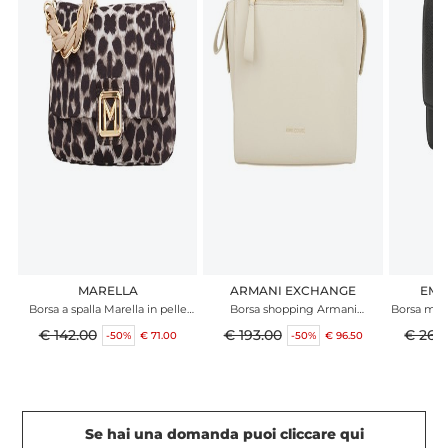
MARELLA
ARMANI EXCHANGE
EMP
Borsa a spalla Marella in pelle
Borsa shopping Armani
Borsa min
ecologica animalier
Exchange in ecopelle martellata
in pelle bo
€ 142.00
€ 193.00
€ 264
-50%
€ 71.00
-50%
€ 96.50
beige
Se hai una domanda puoi cliccare qui