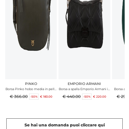
PINKO
EMPORIO ARMANI
Borsa Pinko hobo media in pelle
Borsa a spalla Emporio Armani in
Borsa a sp
verde
ecopelle nera effetto matelassÉ
€ 366.00
€ 440.00
€ 293
-50%
€ 183.00
-50%
€ 220.00
Se hai una domanda puoi cliccare qui