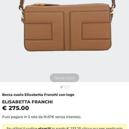
Tap per Zoom
Borsa cuoio Elisabetta Franchi con logo
ELISABETTA FRANCHI
€ 275.00
Puoi pagare in 3 rate da 91.67€ senza interessi.
Se utilizzi il codice
glam15
lo paghi € 233.75 clicca
qui
per applicarlo